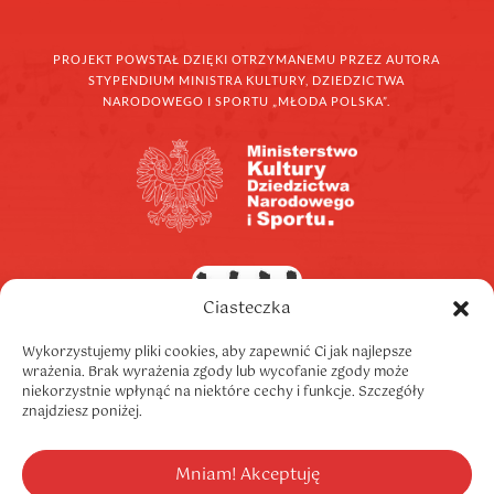
PROJEKT POWSTAŁ DZIĘKI OTRZYMANEMU PRZEZ AUTORA
STYPENDIUM MINISTRA KULTURY, DZIEDZICTWA
NARODOWEGO I SPORTU „MŁODA POLSKA”.
Ciasteczka
Wykorzystujemy pliki cookies, aby zapewnić Ci jak najlepsze
wrażenia. Brak wyrażenia zgody lub wycofanie zgody może
niekorzystnie wpłynąć na niektóre cechy i funkcje. Szczegóły
znajdziesz poniżej.
Mniam! Akceptuję