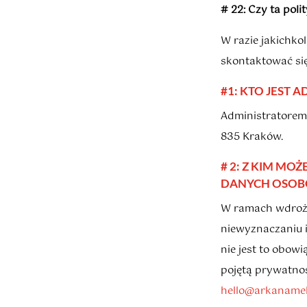
# 22: Czy ta po
W razie jakichko
skontaktować si
#1: KTO JEST
Administratorem 
835 Kraków.
# 2: Z KIM M
DANYCH OSO
W ramach wdroże
niewyznaczaniu i
nie jest to obo
pojętą prywatno
hello@arkanamel