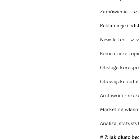
Zamówienia – sz
Reklamacje i ods
Newsletter – szc
Komentarze i opi
Obsługa korespon
Obowiązki podat
Archiwum – szcz
Marketing własny
Analiza, statysty
# 7: Jak długo 