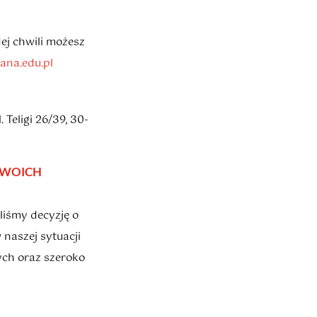
ej chwili możesz
na.edu.pl
Teligi 26/39, 30-
TWOICH
iśmy decyzję o
naszej sytuacji
ch oraz szeroko