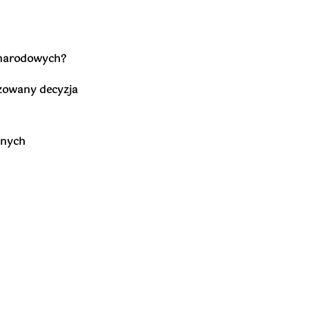
zynarodowych?
zowany decyzja
anych