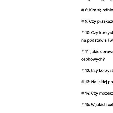
# 8: Kim są odb
# 9: Czy przeka
# 10: Czy korzy
na podstawie T
# 11: Jakie upra
osobowych?
# 12: Czy korzys
# 13: Na jakiej 
# 14: Czy możesz
# 15: W jakich c