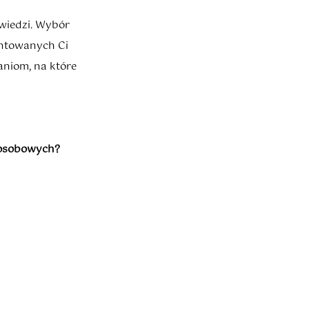
owiedzi. Wybór
entowanych Ci
taniom, na które
 osobowych?