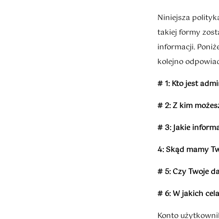
Niniejsza polity
takiej formy zos
informacji. Poniż
kolejno odpowia
# 1: Kto jest ad
# 2: Z kim może
# 3: Jakie infor
4: Skąd mamy T
# 5: Czy Twoje d
# 6: W jakich c
Konto użytkownik