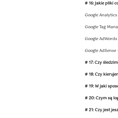
# 16: Jakie plik
Google Analytics
Google Tag Manag
Google AdWords 
Google AdSense 
# 17: Czy śledz
# 18: Czy kieruj
# 19: W jaki spo
# 20: Czym są lo
# 21: Czy jest je